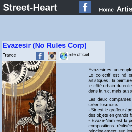
Street-Heart
Arti
Home
Evazesir (No Rules Corp)
Site officiel
France
Evazesir est un couple 
Le collectif est né 
artistiques : la peintur
le côté urbain du collec
dans la rue, mais aussi
Les deux comparses 
créer l’osmose.
- Sir est le graffeur / 
des objets en grands f
- Evazé-Nam est la pei
compositions réalisé
principalement sur l