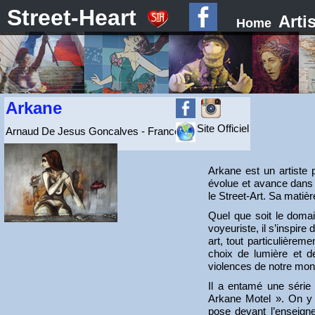
Street-Heart
Arti
Home
Arkane
Site Officiel
Arnaud De Jesus Goncalves - France
Arkane est un artiste pl
évolue et avance dans t
le Street-Art. Sa matièr
Quel que soit le domai
voyeuriste, il s’inspire
art, tout particulièrem
choix de lumière et de
violences de notre mond
Il a entamé une série 
Arkane Motel ». On y 
pose devant l’enseigne 