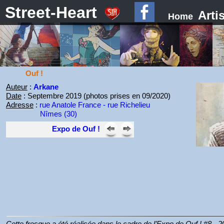
Street-Heart
Arti
Home
Ouf !
Auteur
:
Arkane
Date
: Septembre 2019 (photos prises en 09/2020)
Adresse
:
rue Anatole France - rue Richelieu
Nîmes (30)
Expo de Ouf !
Cette fresque a été réalisée dans le cadre de l’Expo de Ouf ! #8 - 