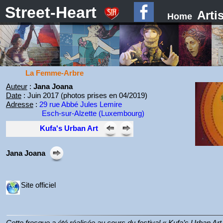
Street-Heart
Arti
Home
La Femme-Arbre
Auteur
:
Jana Joana
Date
: Juin 2017 (photos prises en 04/2019)
Adresse
:
29 rue Abbé Jules Lemire
Esch-sur-Alzette (Luxembourg)
Kufa's Urban Art
Jana Joana
Site officiel
Cette fresque a été réalisée au cours du festival « Kufa’s Urban Art