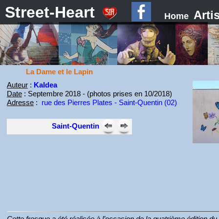
Street-Heart
Arti
Home
La Dame et le Lapin
Auteur
:
Kaldea
Date
: Septembre 2018 - (photos prises en 10/2018)
Adresse
:
rue des Pierres Plates - Saint-Quentin (02)
Saint-Quentin
Cette fresque a été réalisée à l’occasion de la quatrième édition du 