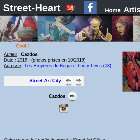
Street-Heart
Arti
Home
Cool !
Auteur
:
Cazdos
Date
: 2019 - (photos prises en 10/2019)
Adresse
:
Les Bruyères de Béguin - Lurcy-Lévis (03)
Street-Art City
Cazdos
Cette œuvre fait partie du projet « Street Art City ».