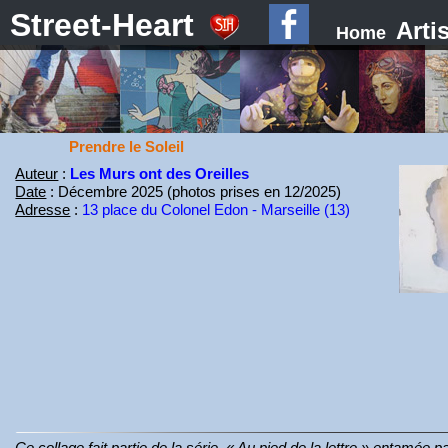
Street-Heart
Arti
Home
Prendre le Soleil
Auteur
:
Les Murs ont des Oreilles
Date
: Décembre 2025 (photos prises en 12/2025)
Adresse
:
13 place du Colonel Edon - Marseille (13)
Ce collage fait partie de la série, « Au pied de la lettre » entamée