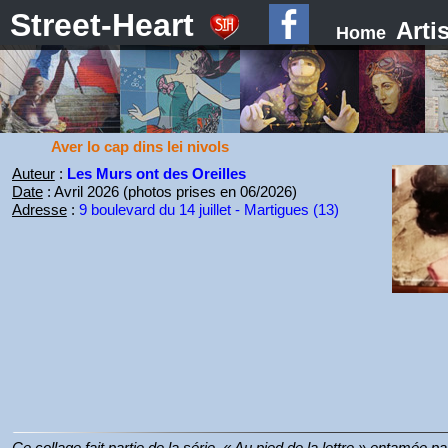
Street-Heart
Arti
Home
Aver lo cap dins lei nivols
Auteur
:
Les Murs ont des Oreilles
Date
: Avril 2026 (photos prises en 06/2026)
Adresse
:
9 boulevard du 14 juillet - Martigues (13)
Ce collage fait partie de la série, « Au pied de la lettre » entamée