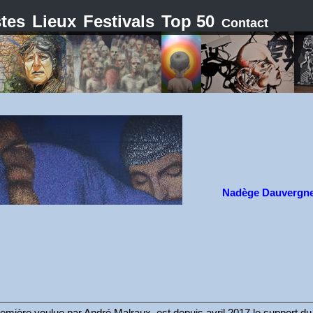
stes
Lieux
Festivals
Top 50
Contact
Nadège Dauvergn
 première voulue par André Malraux, est depuis avril 2017 le support