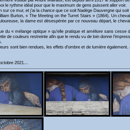
oi le rythme idéal pour que le maximum de gens puissent aller voir.
ion sur ce mur, et j’ai la chance que ce soit Nadège Dauvergne qui soi
 William Burton, « The Meeting on the Turret Stairs » (1864). Un cheval
douloureuse, la dame est désespérée par ce nouveau départ, le cheval
nique du « mélange optique » qu’elle pratique et améliore sans cesse
lette de couleurs restreinte afin que le rendu vu de loin donne l’impr
s.
urs sont bien rendues, les effets d’ombre et de lumière également. J’
r octobre 2021…