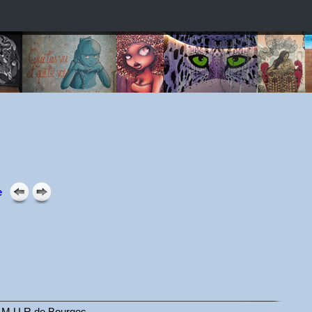
e
 du M.U.R de Bourges.