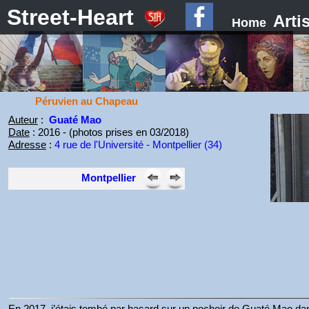
Street-Heart
Arti
Home
Péruvien au Chapeau
Auteur
:
Guaté Mao
Date
: 2016 - (photos prises en 03/2018)
Adresse
:
4 rue de l'Université - Montpellier (34)
Montpellier
En 2017, j’étais tombé par hasard sur un pochoir de Guaté Mao dan