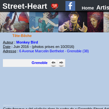
Street-Heart
Arti
Home
Tête-Bêche
Auteur
:
Monkey Bird
Date
: Juin 2016 - (photos prises en 10/2016)
Adresse
:
6 Avenue Marcelin Berthelot - Grenoble (38)
Grenoble
Cette fresque a été réalisée dans le cadre de « Grenoble Street-Ar