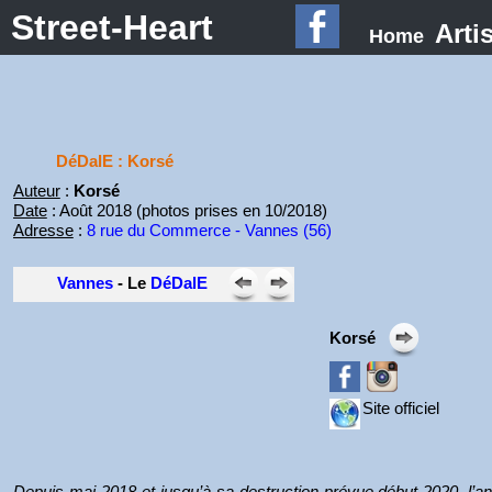
Street-Heart
Arti
Home
DéDalE : Korsé
Auteur
:
Korsé
Date
: Août 2018 (photos prises en 10/2018)
Adresse
:
8 rue du Commerce - Vannes (56)
Vannes
- Le
DéDalE
Korsé
Site officiel
Depuis mai 2018 et jusqu’à sa destruction prévue début 2020, l’a