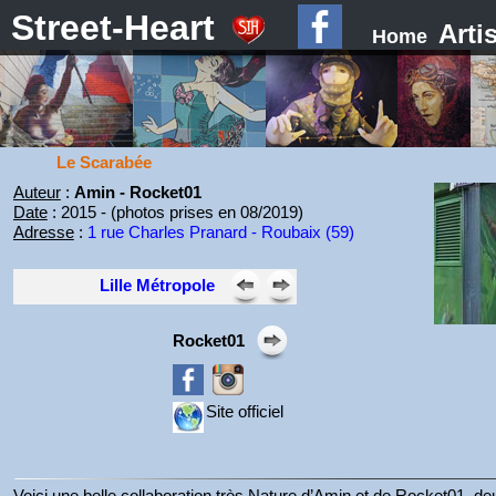
Street-Heart
Arti
Home
Le Scarabée
Auteur
:
Amin - Rocket01
Date
: 2015 - (photos prises en 08/2019)
Adresse
:
1 rue Charles Pranard - Roubaix (59)
Lille Métropole
Rocket01
Site officiel
Voici une belle collaboration très Nature d’Amin et de Rocket01, d