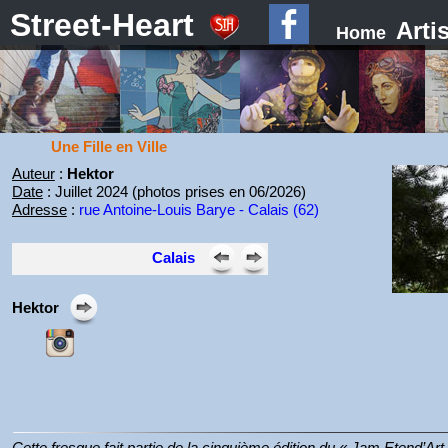
Street-Heart
Arti
Home
Une Fille en Ville
Auteur
:
Hektor
Date
: Juillet 2024 (photos prises en 06/2026)
Adresse
:
rue Antoine-Louis Barye - Calais (62)
Calais
Hektor
Cette fresque fait partie de la cinquième édition du « Jam Etend’Art