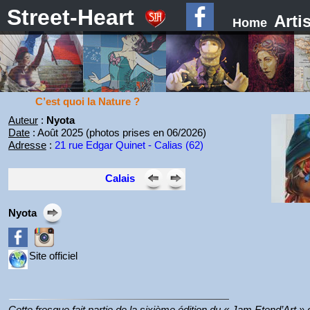
Street-Heart
Arti
Home
C’est quoi la Nature ?
Auteur
:
Nyota
Date
: Août 2025 (photos prises en 06/2026)
Adresse
:
21 rue Edgar Quinet - Calias (62)
Calais
Nyota
Site officiel
Cette fresque fait partie de la sixième édition du « Jam Etend’Art » 