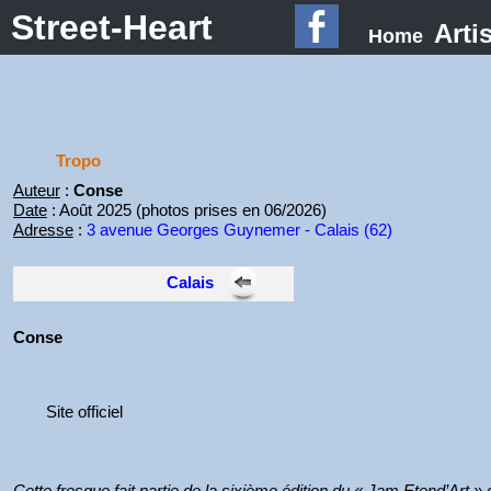
Street-Heart
Arti
Home
Tropo
Auteur
:
Conse
Date
: Août 2025 (photos prises en 06/2026)
Adresse
:
3 avenue Georges Guynemer - Calais (62)
Calais
Conse
Site officiel
Cette fresque fait partie de la sixième édition du « Jam Etend’Art »