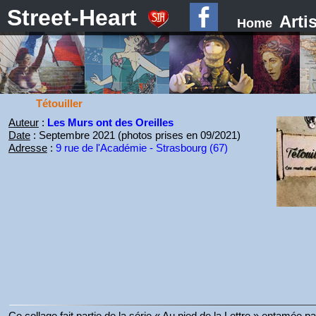
Street-Heart
Arti
Home
Tétouiller
Auteur
:
Les Murs ont des Oreilles
Date
: Septembre 2021 (photos prises en 09/2021)
Adresse
:
9 rue de l'Académie - Strasbourg (67)
Ce collage fait partie de la série « Au pied de la Lettre » entamée 