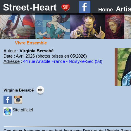
Street-Heart
Arti
Home
Vivre Ensemble
Auteur
:
Virginia Bersabé
Date
: Avril 2026 (photos prises en 05/2026)
Adresse
:
44 rue Anatole France - Noisy-le-Sec (93)
Virginia Bersabé
Site officiel
Ces deux fresques qui se font face sont l’œuvre de Virginia Bersa