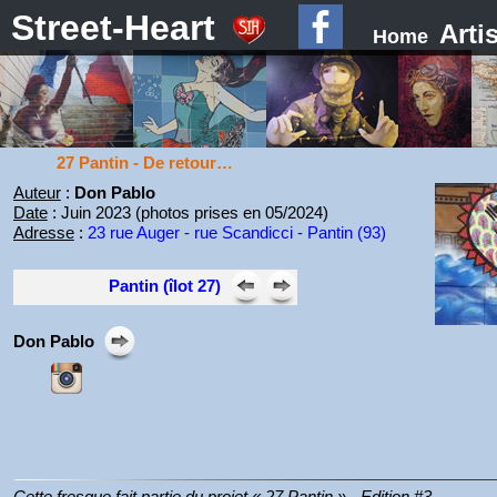
Street-Heart
Arti
Home
27 Pantin - De retour…
Auteur
:
Don Pablo
Date
: Juin 2023 (photos prises en 05/2024)
Adresse
:
23 rue Auger - rue Scandicci - Pantin (93)
Pantin (îlot 27)
Don Pablo
Cette fresque fait partie du projet « 27 Pantin » - Edition #3.