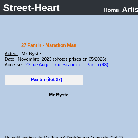
Street-Heart
Arti
Home
27 Pantin - Marathon Man
Auteur
:
Mr Byste
Date
: Novembre 2023 (photos prises en 05/2026)
Adresse
:
23 rue Auger - rue Scandicci - Pantin (93)
Pantin (îlot 27)
Mr Byste
Un petit pochoir de Mr Byste à l’entrée rue Auger de l’îlot 27.