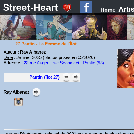
Street-Heart
Arti
Home
27 Pantin - La Femme de l'Îlot
Auteur
:
Ray Albanez
Date
: Janvier 2025 (photos prises en 05/2026)
Adresse
:
23 rue Auger - rue Scandicci - Pantin (93)
Pantin (îlot 27)
Ray Albanez
Lors de l’événement original de 2021 qui a couvert le site d’une mu