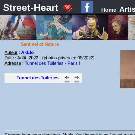
Street-Heart
Arti
Home
Sentinel of Nature
Auteur
:
AkElo
Date
: Août 2022 - (photos prises en 08/2022)
Adresse
:
Tunnel des Tuileries - Paris I
Tunnel des Tuileries
Comme beaucoup d’artistes, Akelo s’est investi dans l’aventure d