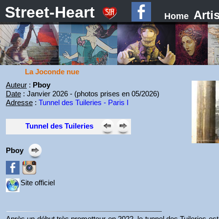
Street-Heart
Arti
Home
La Joconde nue
Auteur
:
Pboy
Date
: Janvier 2026 - (photos prises en 05/2026)
Adresse
:
Tunnel des Tuileries - Paris I
Tunnel des Tuileries
Pboy
Site officiel
Après un début très prometteur en 2022, le tunnel des Tuileries es