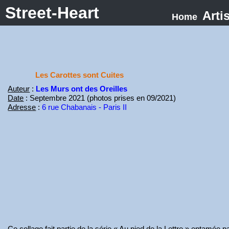
Street-Heart
Arti
Home
Les Carottes sont Cuites
Auteur
:
Les Murs ont des Oreilles
Date
: Septembre 2021 (photos prises en 09/2021)
Adresse
:
6 rue Chabanais - Paris II
Ce collage fait partie de la série « Au pied de la Lettre » entamée