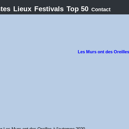
stes
Lieux
Festivals
Top 50
Contact
Les Murs ont des Oreille
 par Les Murs ont des Oreilles à l’automne 2020.