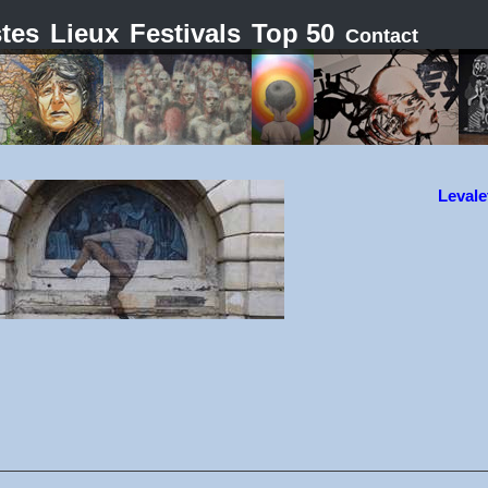
stes
Lieux
Festivals
Top 50
Contact
Levale