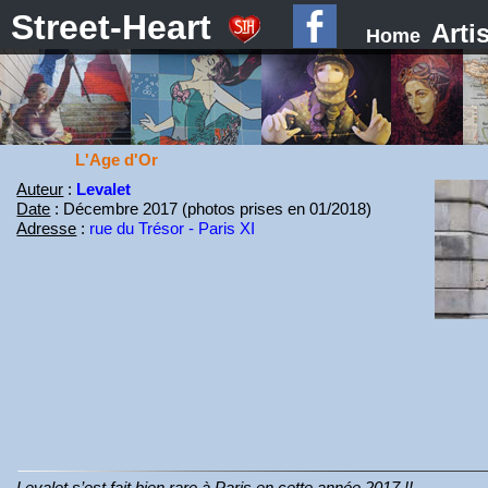
Street-Heart
Arti
Home
L'Age d'Or
Auteur
:
Levalet
Date
: Décembre 2017 (photos prises en 01/2018)
Adresse
:
rue du Trésor - Paris XI
Levalet s’est fait bien rare à Paris en cette année 2017 !!