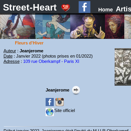
Street-Heart
Arti
Home
Fleurs d'Hiver
Auteur
:
Jeanjerome
Date
: Janvier 2022 (photos prises en 01/2022)
Adresse
:
109 rue Oberkampf - Paris XI
Jeanjerome
Site officiel
Début janvier 2022, Jeanjerome était l'invité du M.U.R Oberkampf.