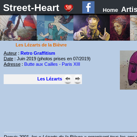
Street-Heart
Arti
Home
Les Lézarts de la Bièvre
Auteur
:
Retro Graffitism
Date
: Juin 2019 (photos prises en 07/2019)
Adresse
:
Butte aux Cailles - Paris XIII
Les Lézarts
Depuis 2001, les « Lézarts de la Bièvre » organisent tous les ans un