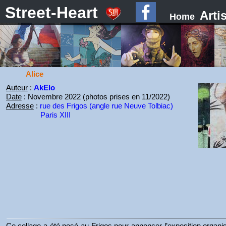
Street-Heart
Arti
Home
Alice
Auteur
:
AkElo
Date
: Novembre 2022 (photos prises en 11/2022)
Adresse
:
rue des Frigos (angle rue Neuve Tolbiac)
Paris XIII
Ce collage a été posé au Frigos pour annoncer l’exposition organi