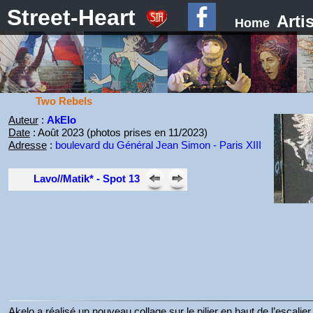
Street-Heart
Arti
Home
Two Rebels
Auteur
:
AkElo
Date
: Août 2023 (photos prises en 11/2023)
Adresse
:
boulevard du Général Jean Simon - Paris XIII
Lavo//Matik* - Spot 13
Akelo a réalisé un nouveau collage sur le pilier en haut de l’escali