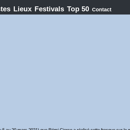
stes
Lieux
Festivals
Top 50
Contact
u 5 au 20 mars 2021) que Rémi Cierco a réalisé cette fresque sur le m