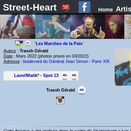
Street-Heart
Arti
Home
"
Les Marches de la Paix
"
Auteur
:
Trassh Gérald
Date
: Mars 2022 (photos prises en 03/2022)
Adresse
:
boulevard du Général Jean Simon - Paris XIII
Lavo//Matik* - Spot 13
Trassh Gérald
Cette fresque a été réalisée dans le cadre de l’événement « Les 