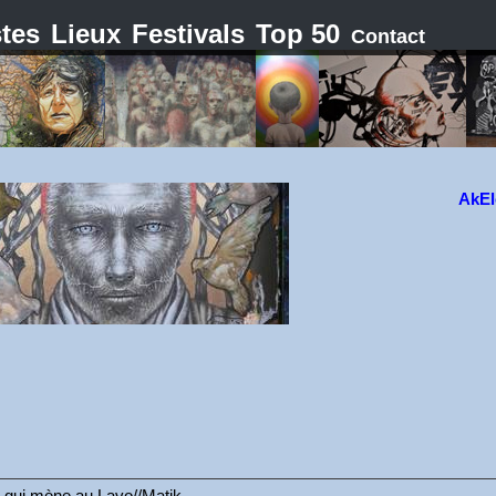
stes
Lieux
Festivals
Top 50
Contact
AkEl
er qui mène au Lavo//Matik.