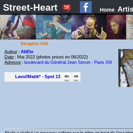
Street-Heart
Arti
Home
Seraphin Ailé
Auteur
:
AkElo
Date
: Mai 2022 (photos prises en 06/2022)
Adresse
:
boulevard du Général Jean Simon - Paris XIII
Lavo//Matik* - Spot 13
Akelo a réalisé un nouveau collage sur le pilier en haut de l’escali