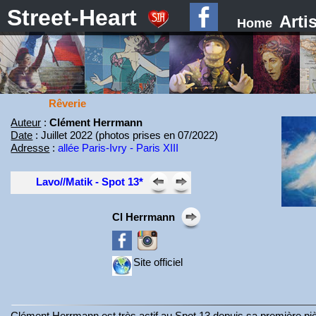
Street-Heart
Arti
Home
Rêverie
Auteur
:
Clément Herrmann
Date
: Juillet 2022 (photos prises en 07/2022)
Adresse
:
allée Paris-Ivry - Paris XIII
Lavo//Matik - Spot 13*
Cl Herrmann
Site officiel
Clément Herrmann est très actif au Spot 13 depuis sa première pi