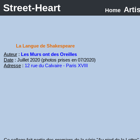
Street-Heart
Arti
Home
La Langue de Shakespeare
Auteur
:
Les Murs ont des Oreilles
Date
: Juillet 2020 (photos prises en 07/2020)
Adresse
:
12 rue du Calvaire - Paris XVIII
Ce collage fait partie des premiers de la série "Au pied de la Lett