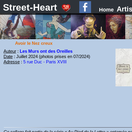
Street-Heart
Arti
Home
Avoir le Nez creux
Auteur
:
Les Murs ont des Oreilles
Date
: Juillet 2024 (photos prises en 07/2024)
Adresse
:
5 rue Duc - Paris XVIII
Ce collage fait partie de la série « Au Pied de la Lettre » entamée 