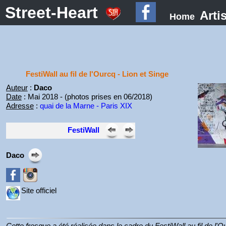
Street-Heart
Arti
Home
FestiWall au fil de l'Ourcq - Lion et Singe
Auteur
:
Daco
Date
: Mai 2018 - (photos prises en 06/2018)
Adresse
:
quai de la Marne - Paris XIX
FestiWall
Daco
Site officiel
Cette fresque a été réalisée dans le cadre du FestiWall au fil de l'