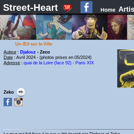
Street-Heart
Arti
Home
Un Œil sur la Ville
Auteur
:
Djalouz
- Zeco
Date
: Avril 2024 - (photos prises en 05/2024)
Adresse
:
quai de la Loire (face 92) - Paris XIX
Zeko
Le mur qui fait face à la rue a été investi par Djalouz et Zeko.