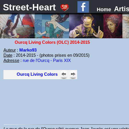
Street-Heart
Arti
Home
Ourcq Living Colors (OLC) 2014-2015
Auteur
:
Marko93
Date
: 2014-2015 - (photos prises en 09/2015)
Adresse
:
rue de l'Ourcq - Paris XIX
Ourcq Living Colors
Le mur de la rue de l’Ourcq côté avenue Jean Jaurès est une vérita