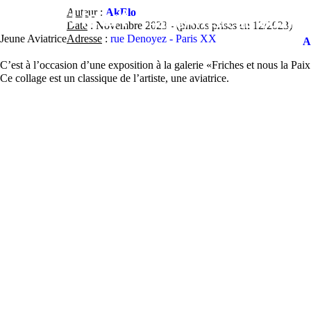
Contact
Street-Heart
Auteur
:
AkElo
street-
Artistes
Lieux
Fe
Home
Date
: Novembre 2023 - (photos prises en 12/2023)
Jeune Aviatrice
Adresse
:
rue Denoyez - Paris XX
A
heart.com
C’est à l’occasion d’une exposition à la galerie «Friches et nous la Pai
Ce collage est un classique de l’artiste, une aviatrice.