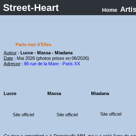
Street-Heart
Arti
Home
Parle-moi d'Elles
Auteur
:
Lucce - Massa - Miadana
Date
: Mai 2026 (photos prises en 06/2026)
Adresse
:
86 rue de la Mare - Paris XX
Lucce
Massa
Miadana
Site officiel
Site officiel
Site officiel
Ce mur « appartient » à Demoiselle MM, qui y a créé l’une de ses