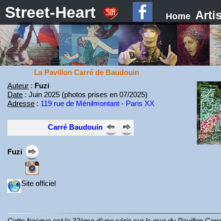
Street-Heart
Arti
Home
La Pavillon Carré de Baudouin
Auteur
:
Fuzi
Date
: Juin 2025 (photos prises en 07/2025)
Adresse
:
119 rue de Ménilmontant - Paris XX
Carré Baudouin
Fuzi
Site officiel
Cette fresque est la 32ème d’une série sur le mur du Pavillon Car