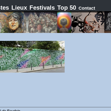
stes
Lieux
Festivals
Top 50
Contact
ré de Baudoin.