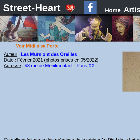
Street-Heart
Arti
Home
Voir Midi à sa Porte
Auteur
:
Les Murs ont des Oreilles
Date
: Février 2021 (photos prises en 05/2022)
Adresse
:
98 rue de Ménilmontant - Paris XX
Ce collage fait partie des prémices de la série « Au Pied de la Let