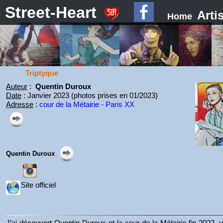
Street-Heart
Arti
Home
Triptyque
Auteur
:
Quentin Duroux
Date
: Janvier 2023 (photos prises en 01/2023)
Adresse
:
cour de la Métairie - Paris XX
Quentin Duroux
Site officiel
J’ai découvert Quentin Duroux et la cour de la Métairie fin 2022, 