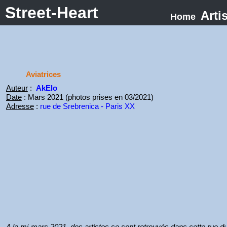
Street-Heart
Arti
Home
Aviatrices
Auteur
:
AkElo
Date
: Mars 2021 (photos prises en 03/2021)
Adresse
:
rue de Srebrenica - Paris XX
A la mi-mars 2021, des artistes se sont retrouvés dans cette rue d