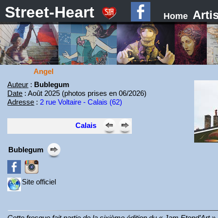
Street-Heart
Arti
Home
Angel
Auteur
:
Bublegum
Date
: Août 2025 (photos prises en 06/2026)
Adresse
:
2 rue Voltaire - Calais (62)
Calais
Bublegum
Site officiel
Cette fresque fait partie de la sixième édition du « Jam Etend’Art 