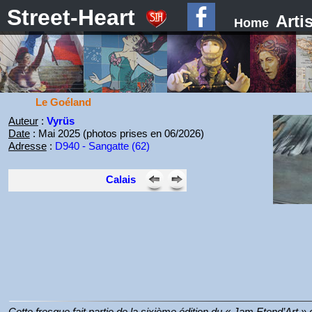
Street-Heart
Arti
Home
Le Goéland
Auteur
:
Vyrüs
Date
: Mai 2025 (photos prises en 06/2026)
Adresse
:
D940 - Sangatte (62)
Calais
Cette fresque fait partie de la sixième édition du « Jam Etend’Art »