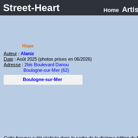
Street-Heart
Arti
Home
Hope
Auteur
:
Alaniz
Date
: Août 2025 (photos prises en 06/2026)
Adresse
:
2bis Boulevard Danou
Boulogne-sur-Mer (62)
Boulogne-sur-Mer
Cette fresque a été réalisée dans le cadre de la dixième édition du 