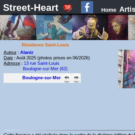
Street-Heart
Arti
Home
Résidence Saint-Louis
Auteur
:
Alaniz
Date
: Août 2025 (photos prises en 06/2026)
Adresse
:
13 rue Saint-Louis
Boulogne-sur-Mer (62)
Boulogne-sur-Mer
Cette fresque a été réalisée dans le cadre de la dixième édition du 