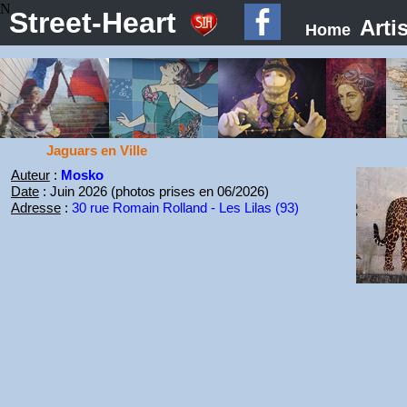
N
Street-Heart
Arti
Home
Jaguars en Ville
Auteur
:
Mosko
Date
: Juin 2026 (photos prises en 06/2026)
Adresse
:
30 rue Romain Rolland - Les Lilas (93)