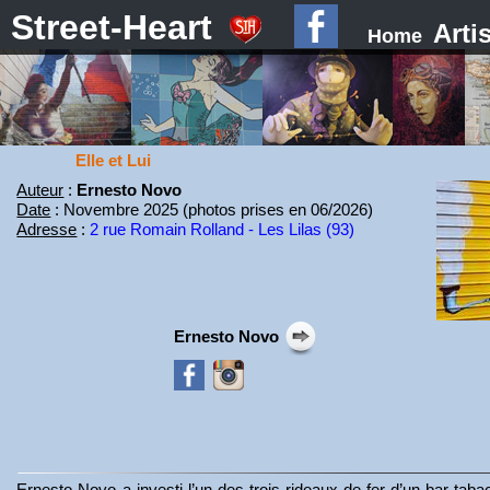
Street-Heart
Arti
Home
Elle et Lui
Auteur
:
Ernesto Novo
Date
: Novembre 2025 (photos prises en 06/2026)
Adresse
:
2 rue Romain Rolland - Les Lilas (93)
Ernesto Novo
Ernesto Novo a investi l’un des trois rideaux de fer d’un bar taba