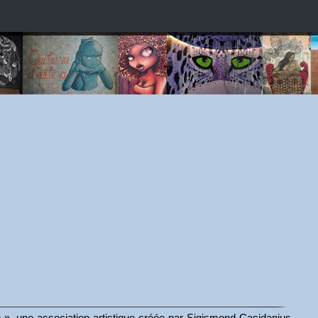
le », une association artistique créée par Sigismond Casidanius