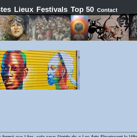
stes
Lieux
Festivals
Top 50
Contact
c fermé aux Lilas, cela sous l’égide de « Les Arts Fleurissent la Vil